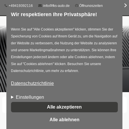
Telefon:
E-Mail:
+49419392116
info@fks-auto.de
Öffnungszeiten
Wir respektieren Ihre Privatsphäre!
Direkt
Wenn Sie auf "Alle Cookies akzeptieren" klicken, stimmen Sie der
☰
Speicherung von Cookies auf Ihrem Gerät zu, um die Navigation auf
zum
der Website zu verbessern, die Nutzung der Website zu analysieren
Inhalt
und unsere Marketingmaßnahmen zu unterstützen. Sie können Ihre
Einstellungen jederzeit ändern oder alle Cookies ablehnen, indem
Sie auf "Cookies ablehnen" klicken. Besuchen Sie unsere
Datenschutzrichtlinie, um mehr zu erfahren.
Datenschutzrichtlinie
Einstellungen
Startseite
Reifen
Winterreifen
Alle akzeptieren
Alle ablehnen
Winterreifen